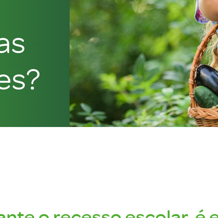
as
es?
nte o recesso escolar, é 