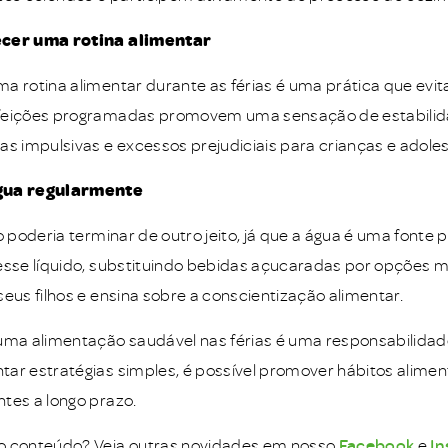
cer uma rotina alimentar
a rotina alimentar durante as férias é uma prática que evi
feições programadas promovem uma sensação de estabilida
as impulsivas e excessos prejudiciais para crianças e adole
gua regularmente
ão poderia terminar de outro jeito, já que a água é uma fonte
esse líquido, substituindo bebidas açucaradas por opções m
seus filhos e ensina sobre a conscientização alimentar.
uma alimentação saudável nas férias é uma responsabilidade
ar estratégias simples, é possível promover hábitos aliment
tes a longo prazo.
o conteúdo? Veja outras novidades em nosso
Facebook
e
In