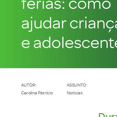
férias: como
ajudar crianç
e adolescent
AUTOR:
ASSUNTO:
Carolina Patrício
Notícias
Dura