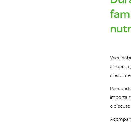
fam
nutr
Você sabi
alimentaç
crescimen
Pensando 
important
e discute
Acompan