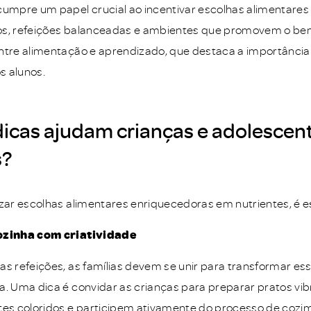
cumpre um papel crucial ao incentivar escolhas alimentare
os, refeições balanceadas e ambientes que promovem o bem
ntre alimentação e aprendizado, que destaca a importânci
s alunos.
icas ajudam crianças e adolescent
s?
izar escolhas alimentares enriquecedoras em nutrientes, é es
ozinha com criatividade
as refeições, as famílias devem se unir para transformar
a. Uma dica é convidar as crianças para preparar pratos vib
tes coloridos e participem ativamente do processo de cozi