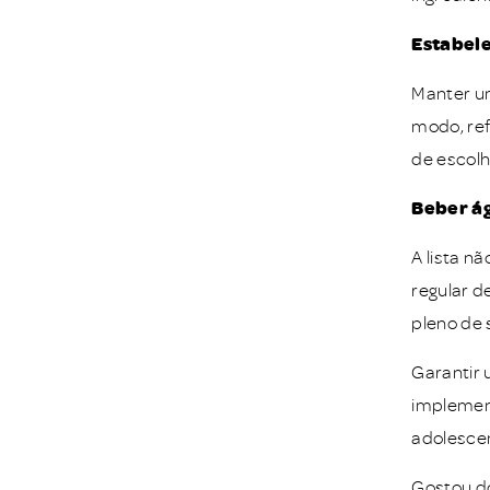
Estabele
Manter um
modo, re
de escolh
Beber á
A lista n
regular d
pleno de 
Garantir 
implement
adolescen
Gostou d