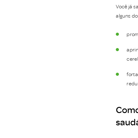
Você já s
alguns do
prom
apri
cere
fort
redu
Como 
saud