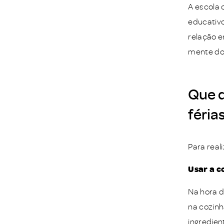
A escola 
educativ
relação e
mente do
Que d
féria
Para real
Usar a c
Na hora d
na cozinh
ingredien