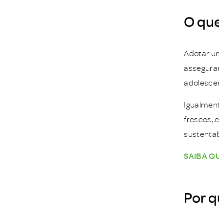
O que
Adotar um
assegurar
adolesce
Igualment
frescos, 
sustentab
SAIBA Q
Por q