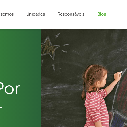
 somos
Unidades
Responsáveis
Blog
Por
r