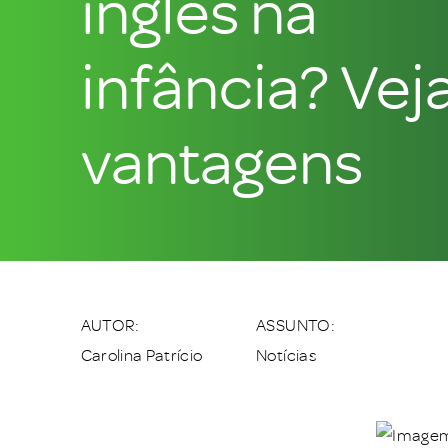
inglês na
infância? Vej
vantagens
AUTOR:
ASSUNTO:
Carolina Patrício
Notícias