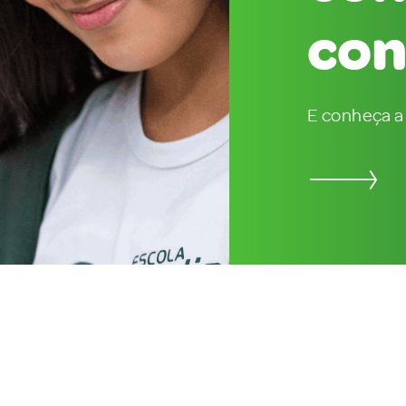
con
E conheça a 