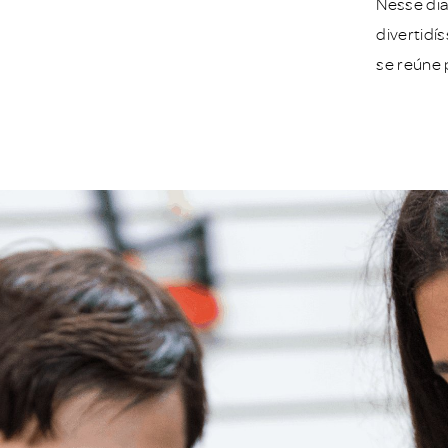
Nesse dia
divertidí
se reúne 